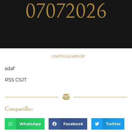
07072026
coelholuz.adv.br
sdaf
RSS CSJT
Compartilhe:
WhatsApp
Facebook
Twitter