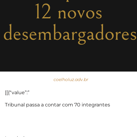
12 novos
desembargadores
coelholuz.adv.br
[[{“value”:”
Tribunal passa a contar com 70 integrantes