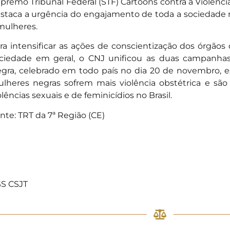
premo Tribunal Federal (STF) Cartoons contra a Violênci
staca a urgência do engajamento de toda a sociedade na
mulheres.
ra intensificar as ações de conscientização dos órgãos 
ciedade em geral, o CNJ unificou as duas campanhas
gra, celebrado em todo país no dia 20 de novembro, 
lheres negras sofrem mais violência obstétrica e são 
olências sexuais e de feminicídios no Brasil.
nte:
TRT da 7ª Região (CE)
S CSJT