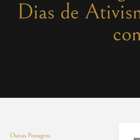
Dias de Ativis
con
Outras Postagens