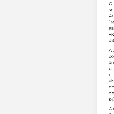
O 
so
At
“a
as
vi
di
A 
co
âm
os
el
vi
de
de
pú
A 