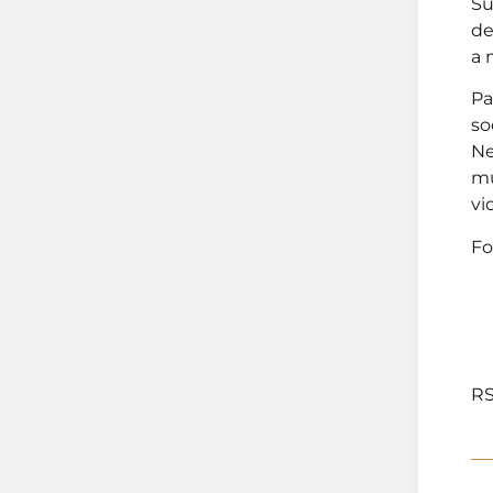
Su
de
a 
Pa
so
Ne
mu
vi
Fo
RS