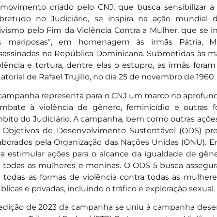
movimento criado pelo CNJ, que busca sensibilizar a
bretudo no Judiciário, se inspira na ação mundial
ivismo pelo Fim da Violência Contra a Mulher, que se in
s mariposas”, em homenagem às irmãs Pátria, Mi
sassinadas na República Dominicana. Submetidas às ma
olência e tortura, dentre elas o estupro, as irmãs fora
tatorial de Rafael Trujillo, no dia 25 de novembro de 1960.
campanha representa para o CNJ um marco no aprofund
mbate à violência de gênero, feminicídio e outras 
bito do Judiciário. A campanha, bem como outras açõe
 Objetivos de Desenvolvimento Sustentável (ODS) pr
aborados pela Organização das Nações Unidas (ONU). E
sa estimular ações para o alcance da igualdade de g
 todas as mulheres e meninas. O ODS 5 busca assegu
 todas as formas de violência contra todas as mulher
blicas e privadas, incluindo o tráfico e exploração sexual.
edição de 2023 da campanha se uniu à campanha desen