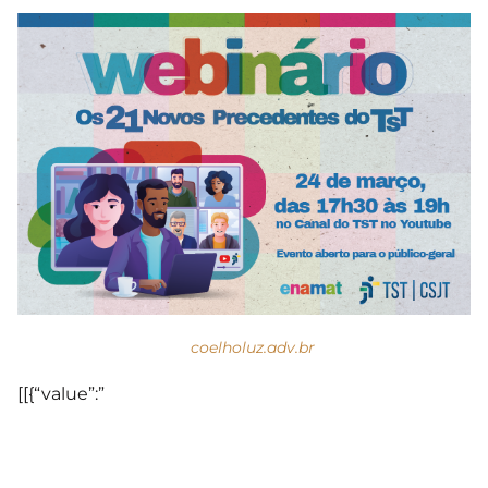
coelholuz.adv.br
[[{“value”:”