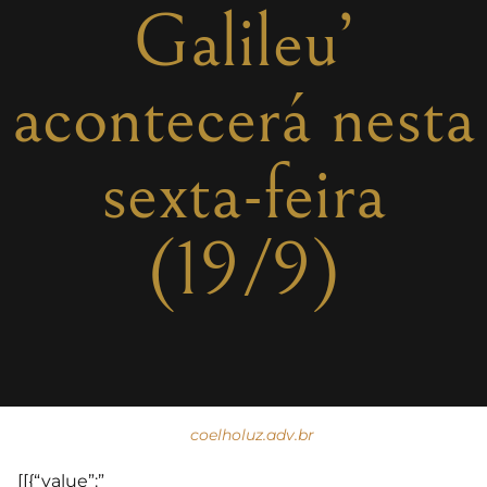
Galileu’
acontecerá nesta
sexta-feira
(19/9)
coelholuz.adv.br
[[{“value”:”