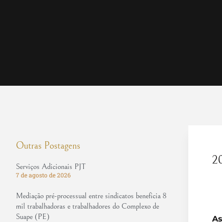
Outras Postagens
2
Serviços Adicionais PJT
7 de agosto de 2026
Mediação pré-processual entre sindicatos beneficia 8
mil trabalhadoras e trabalhadores do Complexo de
Suape (PE)
As