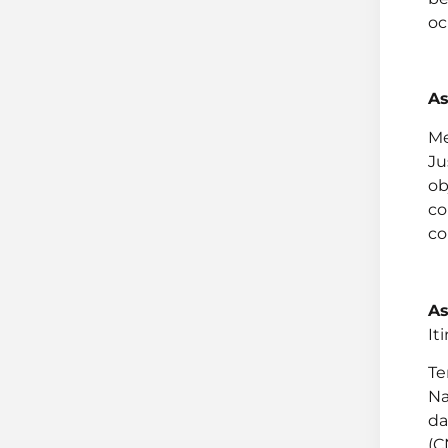
oc
As
M
Ju
ob
co
co
As
It
Te
Na
da
(C