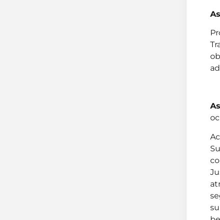
As
Pr
Tr
ob
ad
As
oc
Ac
Su
co
Ju
at
se
su
be