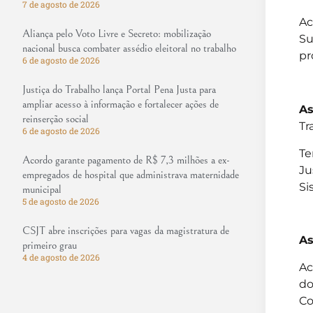
7 de agosto de 2026
Ac
Aliança pelo Voto Livre e Secreto: mobilização
Su
nacional busca combater assédio eleitoral no trabalho
pr
6 de agosto de 2026
Justiça do Trabalho lança Portal Pena Justa para
ampliar acesso à informação e fortalecer ações de
As
reinserção social
Tr
6 de agosto de 2026
Te
Acordo garante pagamento de R$ 7,3 milhões a ex-
Ju
empregados de hospital que administrava maternidade
Si
municipal
5 de agosto de 2026
CSJT abre inscrições para vagas da magistratura de
As
primeiro grau
4 de agosto de 2026
Ac
do
Co