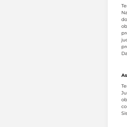
Te
Na
do
ob
pr
ju
pr
Da
As
Te
Ju
ob
co
Si