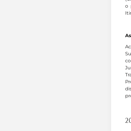
o 
It
As
Ac
Su
co
Ju
Tr
Pr
di
pr
2