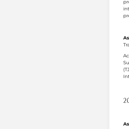
pr
in
pr
As
Tr
Ac
Su
(T
In
2
As