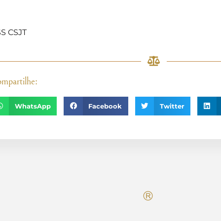
]
S CSJT
mpartilhe:
WhatsApp
Facebook
Twitter