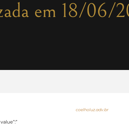
izada em 18/06/
coelholuz.adv.br
“value”:”