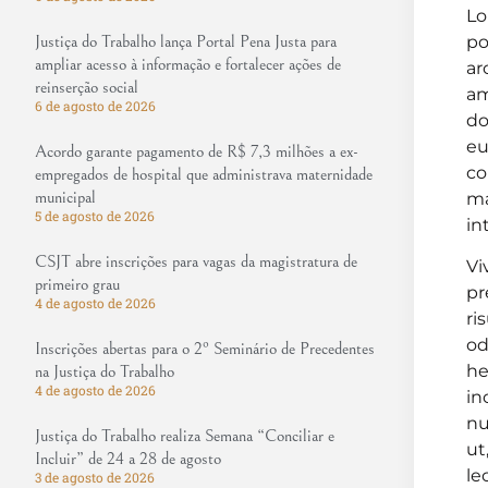
Lo
po
Justiça do Trabalho lança Portal Pena Justa para
ampliar acesso à informação e fortalecer ações de
ar
reinserção social
am
6 de agosto de 2026
do
eu
Acordo garante pagamento de R$ 7,3 milhões a ex-
co
empregados de hospital que administrava maternidade
municipal
ma
5 de agosto de 2026
in
CSJT abre inscrições para vagas da magistratura de
Vi
primeiro grau
pr
4 de agosto de 2026
ri
od
Inscrições abertas para o 2º Seminário de Precedentes
he
na Justiça do Trabalho
4 de agosto de 2026
in
nu
Justiça do Trabalho realiza Semana “Conciliar e
ut
Incluir” de 24 a 28 de agosto
le
3 de agosto de 2026