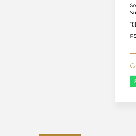
So
Su
“}]
RS
Co