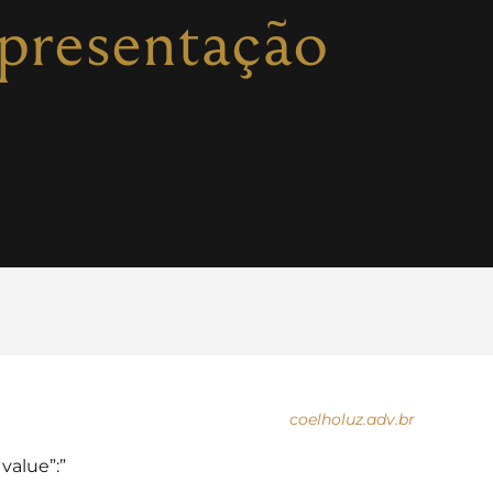
presentação
coelholuz.adv.br
“value”:”