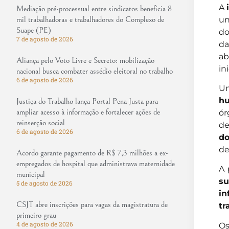
A
Mediação pré-processual entre sindicatos beneficia 8
un
mil trabalhadoras e trabalhadores do Complexo de
Suape (PE)
do
7 de agosto de 2026
d
ab
Aliança pelo Voto Livre e Secreto: mobilização
in
nacional busca combater assédio eleitoral no trabalho
6 de agosto de 2026
Un
h
Justiça do Trabalho lança Portal Pena Justa para
ampliar acesso à informação e fortalecer ações de
ór
reinserção social
de
6 de agosto de 2026
do
de
Acordo garante pagamento de R$ 7,3 milhões a ex-
empregados de hospital que administrava maternidade
A 
municipal
su
5 de agosto de 2026
in
CSJT abre inscrições para vagas da magistratura de
tr
primeiro grau
4 de agosto de 2026
Os