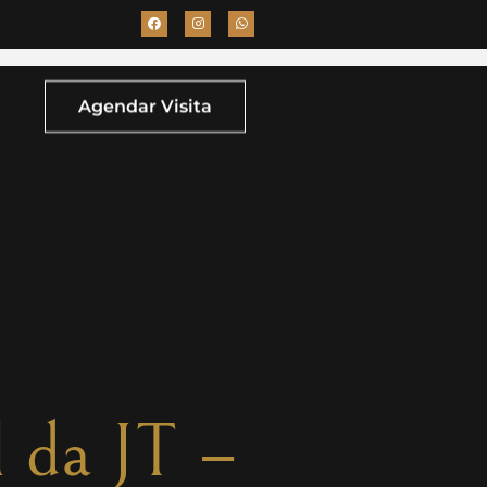
Agendar Visita
 da JT –