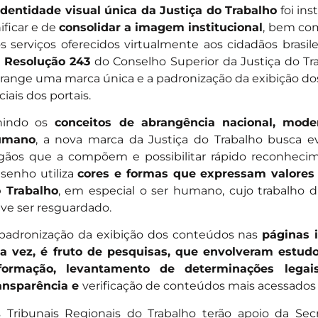
identidade visual única da Justiça do Trabalho
foi ins
ificar e de
consolidar a imagem institucional
, bem como
s serviços oferecidos virtualmente aos cidadãos brasile
a
Resolução 243
do Conselho Superior da Justiça do Tra
range uma marca única e a padronização da exibição d
iciais dos portais.
indo os
conceitos de abrangência nacional, mode
umano
, a nova marca da Justiça do Trabalho busca e
gãos que a compõem e possibilitar rápido reconheci
senho utiliza
cores e formas que expressam valores e
 Trabalho
, em especial o ser humano, cujo trabalho di
ve ser resguardado.
padronização da exibição dos conteúdos nas
páginas i
a vez, é fruto de pesquisas, que envolveram estudo
formação, levantamento de determinações legai
ansparência e
verificação de conteúdos mais acessados 
 Tribunais Regionais do Trabalho terão apoio da Se