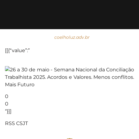
coelholuz.adv.br
[[{“value”:”
0
0
“}]]
RSS CSJT