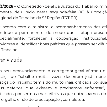
/3/2026
– O Corregedor-Geral da Justiça do Trabalho, min
menta, deu início nesta segunda-feira (16) à Correiç
gional do Trabalho da 9ª Região (TRT-PR).
 acordo com o ministro, o acompanhamento das ativ
ntínuo e permanente, de modo que a etapa presenci
pecialmente, fortalecer a cooperação instituciona
rvidores e identificar boas práticas que possam ser dif
 Trabalho.
fetividade
 seu pronunciamento, o corregedor-geral afirmou que 
stiça do Trabalho muitas vezes decorrem justamente
stiça do Trabalho tem sido muito mais criticada por su
us defeitos, que existem e precisamos enfrentar”,
iticados por sermos mais efetivos que outros ramos do J
 orgulho e não de preocupação”, completou.