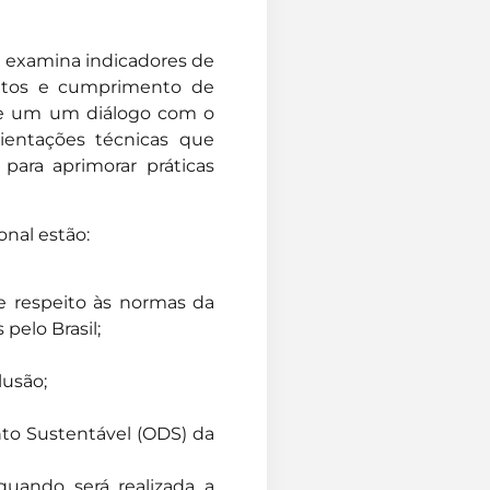
a examina indicadores de
jetos e cumprimento de
e de um um diálogo com o
ientações técnicas que
 para aprimorar práticas
onal estão:
e respeito às normas da
 pelo Brasil;
lusão;
nto Sustentável (ODS) da
 quando será realizada a