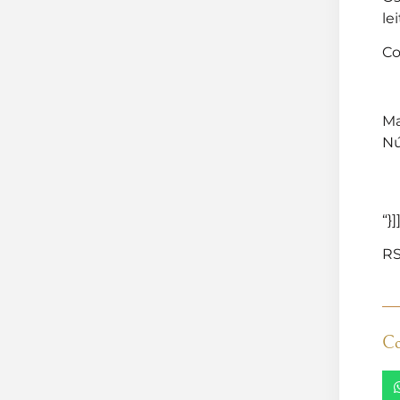
le
Co
Ma
Nú
“}]
RS
Co