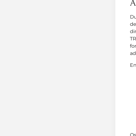
A
Du
de
di
TR
fo
ad
En
Os