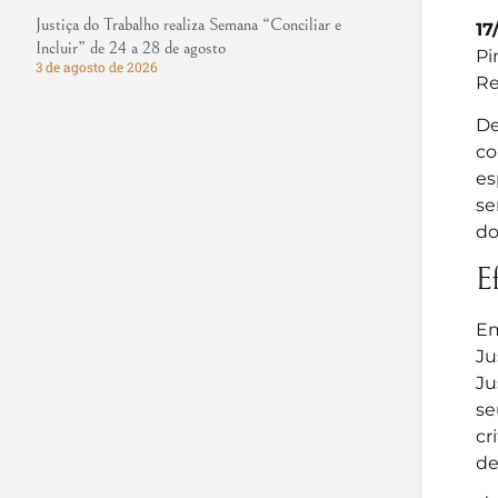
Justiça do Trabalho realiza Semana “Conciliar e
17
Incluir” de 24 a 28 de agosto
Pi
3 de agosto de 2026
Re
De
co
es
se
do
E
Em
Ju
Ju
se
cr
de