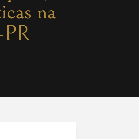
icas na
RT-PR