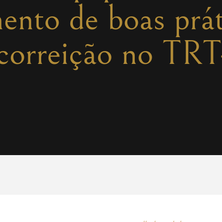
ento de boas prát
 correição no T