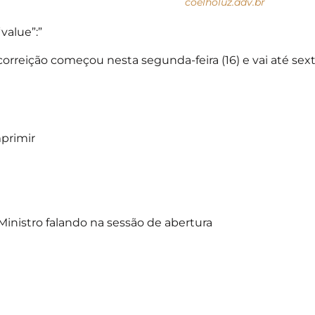
coelholuz.adv.br
“value”:”
correição começou nesta segunda-feira (16) e vai até sext
primir