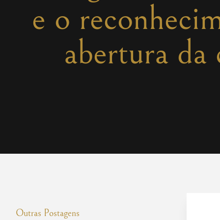
e o reconhecim
abertura da
Outras Postagens