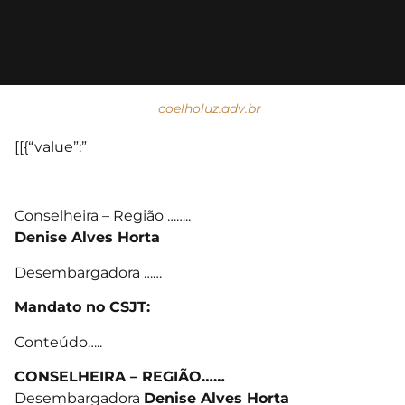
coelholuz.adv.br
[[{“value”:”
Conselheira – Região ……..
Denise Alves Horta
Desembargadora ……
Mandato no CSJT:
Conteúdo…..
CONSELHEIRA – REGIÃO……
Desembargadora
Denise Alves Horta