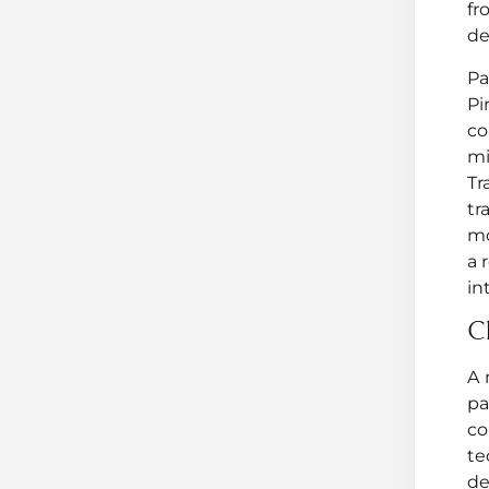
fr
de
Pa
Pi
co
mi
Tr
tr
mo
a 
in
Cl
A 
p
co
te
de