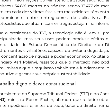
mbém, informações do Ministério da Saúde segundo as 
gistrou 34.881 mortes no trânsito, sendo 13.477 de moto
to em cada dez vítimas fatais em motocicletas têm entre 1
edominante entre entregadores de aplicativos. 
tociclistas que atuam com entregas estejam na informa
ra o presidente do TST, a tecnologia não é, em si, p
sigualdade, mas seus usos podem produzir efeitos di
ntralidade do Estado Democrático de Direito e do D
strumentos civilizatórios capazes de evitar a degradaçã
 concentração de riqueza e poder econômico. Ao citar 
ngaro Karl Polanyi, ressaltou que o mercado não pod
m limites e que a regulação trabalhista é fundamental 
odutivo e garantir sua própria sustentabilidade.
abalho digno é dever constitucional
presidente do Supremo Tribunal Federal (STF) e do Cons
NJ), ministro Edson Fachin, afirmou que refletir sobre
ntemporâneas é, antes de tudo, tratar do direito hum