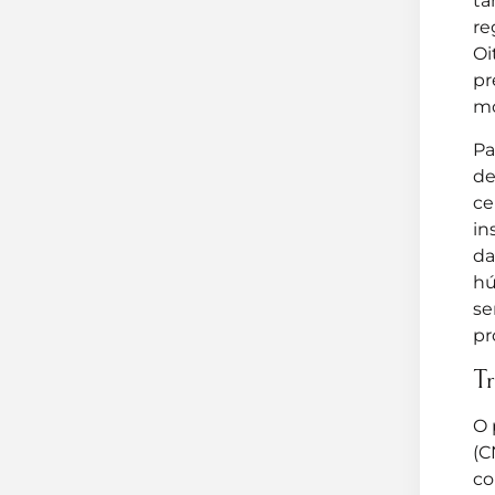
ta
re
Oi
pr
mo
Pa
de
ce
in
da
hú
se
pr
Tr
O 
(C
co