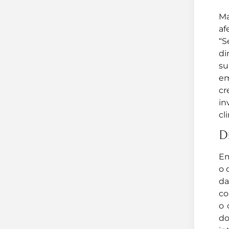
Ma
af
“S
di
su
em
cr
in
cl
Di
Em
o 
da
co
o 
do