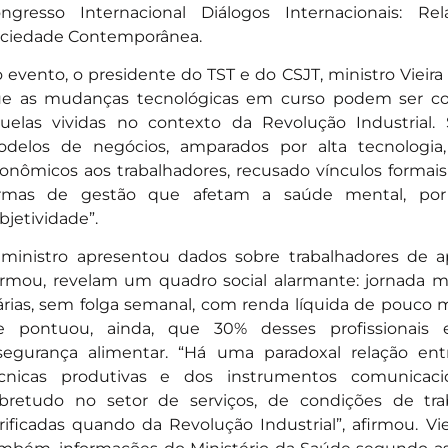
ngresso Internacional Diálogos Internacionais: R
ciedade Contemporânea.
 evento, o presidente do TST e do CSJT, ministro Vieira
e as mudanças tecnológicas em curso podem ser co
uelas vividas no contexto da Revolução Industrial.
delos de negócios, amparados por alta tecnologia, 
onômicos aos trabalhadores, recusado vínculos forma
rmas de gestão que afetam a saúde mental, por
bjetividade”.
ministro apresentou dados sobre trabalhadores de a
irmou, revelam um quadro social alarmante: jornada m
árias, sem folga semanal, com renda líquida de pouco m
e pontuou, ainda, que 30% desses profissionais
segurança alimentar. “Há uma paradoxal relação en
cnicas produtivas e dos instrumentos comunicacio
bretudo no setor de serviços, de condições de trab
rificadas quando da Revolução Industrial”, afirmou. Vie