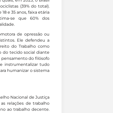
quais, em 2023, o Brasil
ciclistas (39% do total).
8 e 35 anos, faixa etária
Estima-se que 60% dos
lidade.
romotora de opressão ou
stintos. Ele defendeu a
ireito do Trabalho como
o do tecido social diante
o pensamento do filósofo
e instrumentalizar tudo
para humanizar o sistema
elho Nacional de Justiça
 as relações de trabalho
ano ao trabalho decente.