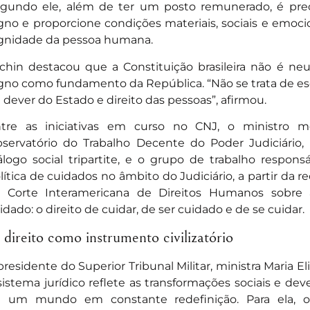
gundo ele, além de ter um posto remunerado, é prec
gno e proporcione condições materiais, sociais e emoc
gnidade da pessoa humana.
chin destacou que a Constituição brasileira não é neu
gno como fundamento da República. “Não se trata de e
 dever do Estado e direito das pessoas”, afirmou.
tre as iniciativas em curso no CNJ, o ministro m
servatório do Trabalho Decente do Poder Judiciário
álogo social tripartite, e o grupo de trabalho respon
lítica de cuidados no âmbito do Judiciário, a partir da r
 Corte Interamericana de Direitos Humanos sobre 
idado: o direito de cuidar, de ser cuidado e de se cuidar.
direito como instrumento civilizatório
presidente do Superior Tribunal Militar, ministra Maria E
sistema jurídico reflete as transformações sociais e de
 um mundo em constante redefinição. Para ela, o