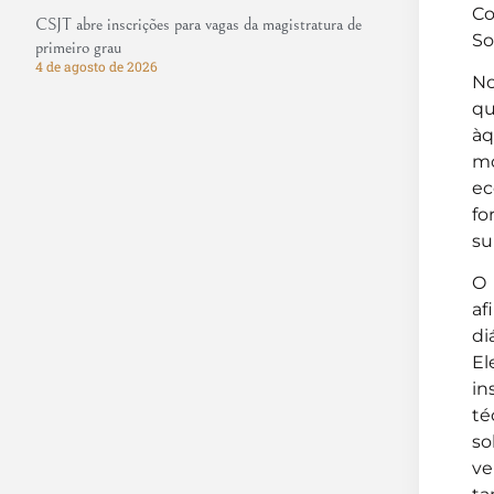
Co
CSJT abre inscrições para vagas da magistratura de
So
primeiro grau
4 de agosto de 2026
No
qu
àq
mo
ec
fo
su
O 
af
di
El
in
té
so
ve