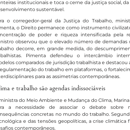
onteiras institucionais e toca o cerne da justiça social,
senvolvimento sustentável.
ra o corregedor-geral da Justiça do Trabalho, minis
menta, o Direito permanece como instrumento civilizató
ncentração de poder e riqueza intensificada pela r
nistro observou que o elevado número de demandas re
abalho decorre, em grande medida, do descumprimen
abalhistas. Pimenta defendeu o intercâmbio inter
delos comparados de jurisdição trabalhista e destacou a
regulamentação do trabalho em plataformas, o fortalecim
terdisciplinares para as assimetrias contemporâneas.
ima e trabalho são agendas indissociáveis
ministra do Meio Ambiente e Mudança do Clima, Marina
ara a necessidade de associar o debate sobre
nsequências concretas no mundo do trabalho. Segundo
cnológica e das tensões geopolíticas, a crise climática f
safios contemporâneos.