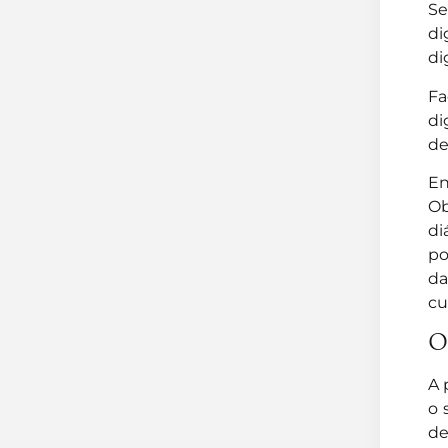
Se
di
di
Fa
di
de
En
Ob
di
po
da
cu
O 
A 
o 
de