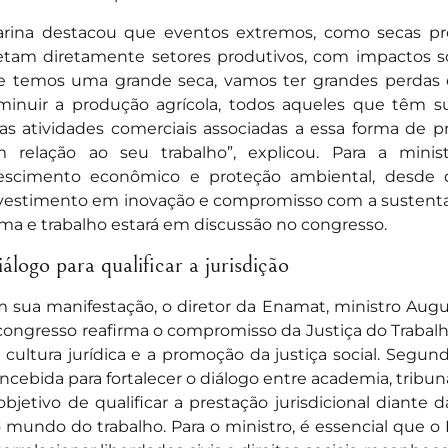
rina destacou que eventos extremos, como secas pr
etam diretamente setores produtivos, com impactos 
e temos uma grande seca, vamos ter grandes perdas 
minuir a produção agrícola, todos aqueles que têm su
as atividades comerciais associadas a essa forma de p
 relação ao seu trabalho”, explicou. Para a ministr
escimento econômico e proteção ambiental, desde 
vestimento em inovação e compromisso com a sustentab
ima e trabalho estará em discussão no congresso.
álogo para qualificar a jurisdição
 sua manifestação, o diretor da Enamat, ministro Augu
congresso reafirma o compromisso da Justiça do Traba
 cultura jurídica e a promoção da justiça social. Segun
ncebida para fortalecer o diálogo entre academia, tribuna
objetivo de qualificar a prestação jurisdicional diante
 mundo do trabalho. Para o ministro, é essencial que o 