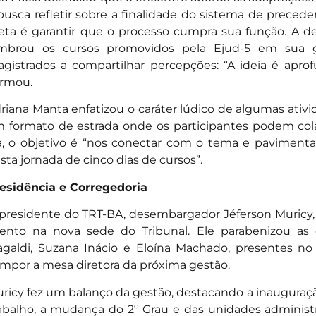
busca refletir sobre a finalidade do sistema de precede
ta é garantir que o processo cumpra sua função. A
mbrou os cursos promovidos pela Ejud-5 em sua g
gistrados a compartilhar percepções: “A ideia é apro
irmou.
riana Manta enfatizou o caráter lúdico de algumas ativi
 formato de estrada onde os participantes podem co
a, o objetivo é “nos conectar com o tema e pavimen
sta jornada de cinco dias de cursos”.
esidência e Corregedoria
presidente do TRT-BA, desembargador Jéferson Muricy, 
ento na nova sede do Tribunal. Ele parabenizou as
galdi, Suzana Inácio e Eloína Machado, presentes no 
mpor a mesa diretora da próxima gestão.
ricy fez um balanço da gestão, destacando a inauguraçã
abalho, a mudança do 2º Grau e das unidades administra