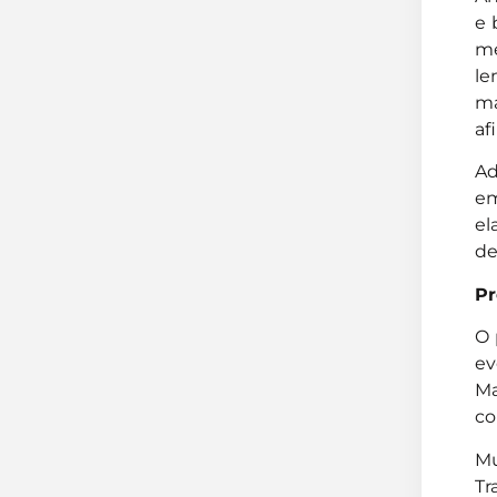
e 
me
le
ma
af
Ad
em
el
de
Pr
O 
ev
Ma
co
Mu
Tr