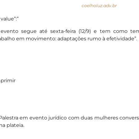
coelholuz.adv.br
“value”:”
evento segue até sexta-feira (12/9) e tem como tem
abalho em movimento: adaptações rumo à efetividade”.
primir