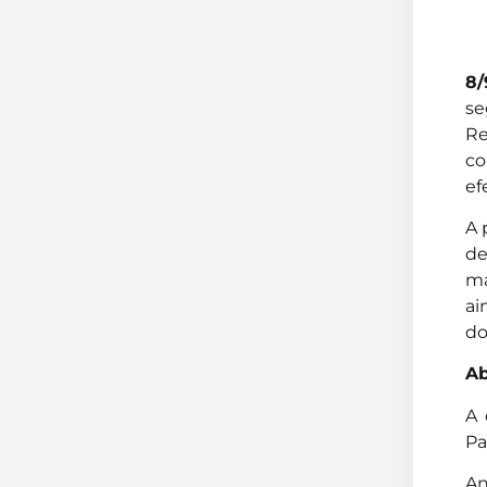
8/
se
Re
co
ef
A 
de
ma
ai
do
Ab
A 
Pa
An