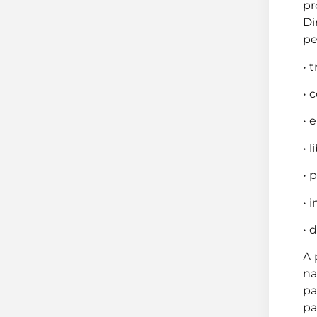
pr
Di
pe
• 
• 
• 
• 
• 
• 
• 
A 
na
pa
pa