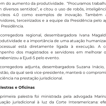
ém do aumento da produtividade. “Procuramos trabalh
 diversos sentidos”, e citou o uso de robôs, inteligência
cleos 4.0 como exemplos de inovação. Também a
rvidores, terceirizados e a equipe da Presidência pelo 
 Presidência.
corregedora regional, desembargadora Ivana Magaldi
odutividade e a importância de uma atuação humanizada.
ocessual está diretamente ligada à execução. A c
penho dos magistrados e servidores em melhorar os
rabenizou a Ejud-5 pelo evento.
corregedora adjunta, desembargadora Suzana Inácio,
stão, da qual será vice-presidente, manterá o comprom
iciência na prestação jurisdicional.
lestras e Oficinas
primeira palestra foi ministrada pela advogada Mar
uação jurisdicional à luz da Corte Interamericana: e