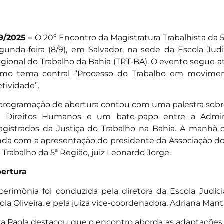
9/2025 –
O 20º Encontro da Magistratura Trabalhista da
gunda-feira (8/9), em Salvador, na sede da Escola Judic
gional do Trabalho da Bahia (TRT-BA). O evento segue até
mo tema central “Processo do Trabalho em movimen
etividade”.
programação de abertura contou com uma palestra sobr
 Direitos Humanos e um bate-papo entre a Admini
gistrados da Justiça do Trabalho na Bahia. A manhã 
nda com a apresentação do presidente da Associação do
 Trabalho da 5ª Região, juiz Leonardo Jorge.
ertura
cerimônia foi conduzida pela diretora da Escola Judi
ola Oliveira, e pela juíza vice-coordenadora, Adriana Mant
a Paola destacou que o encontro aborda as adaptações