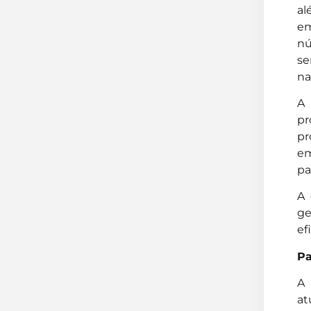
al
em
nú
se
na
A 
pr
pr
em
pa
A 
ge
ef
Pa
A 
at