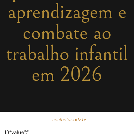
aprendizagem e
combate ao
trabalho infantil
em 2026
coelholuz.adv.br
[[{“value”:”