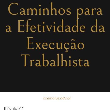
Caminhos para
a Efetividade da
Execução
Trabalhista
coelholuz.adv.br
[[{“value”:”