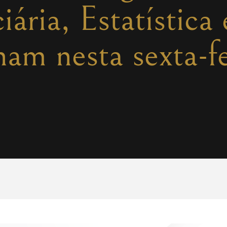
iária, Estatística
am nesta sexta-fe