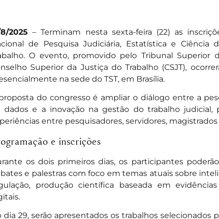
/8/2025
– Terminam nesta sexta-feira (22) as
inscriç
cional de Pesquisa Judiciária, Estatística e Ciência
abalho
. O evento, promovido pelo Tribunal Superior d
nselho Superior da Justiça do Trabalho (CSJT), ocorre
esencialmente na sede do TST, em Brasília.
proposta do congresso é ampliar o diálogo entre a pesq
 dados e a inovação na gestão do trabalho judicial
periências entre pesquisadores, servidores, magistrados e
ogramação e inscrições
rante os dois primeiros dias, os participantes pode
bates e palestras com foco em temas atuais sobre inteligê
gulação, produção científica baseada em evidência
gitais.
 dia 29, serão apresentados os trabalhos selecionados 