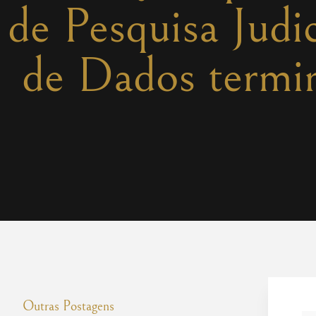
de Pesquisa Judic
de Dados termin
Outras Postagens