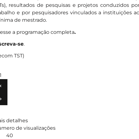
Ts), resultados de pesquisas e projetos conduzidos po
abalho e por pesquisadores vinculados a instituições 
nima de mestrado.
esse a programação completa
.
screva-se
.
ecom TST)
1
‹
›
is detalhes
mero de visualizações
40