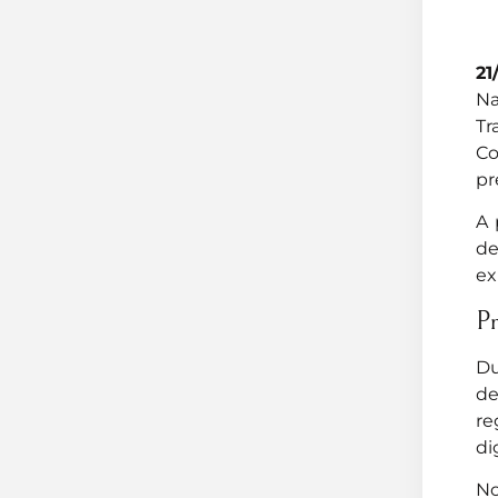
21
Na
Tr
Co
pr
A 
de
ex
Pr
Du
de
re
di
No