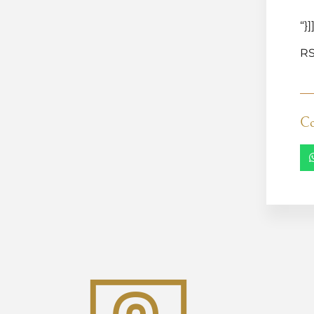
“}]
RS
Co