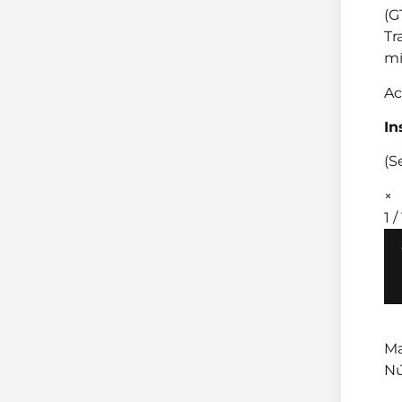
(G
Tr
mí
Ac
In
(S
×
1 / 
Ma
Nú