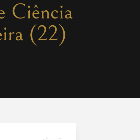
 e Ciência
ira (22)