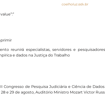
coelholuz.adv.br
“value”:”
primir
ento reunirá especialistas, servidores e pesquisador
pírica e dados na Justiça do Trabalho