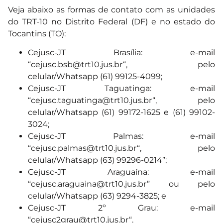
Veja abaixo as formas de contato com as unidades
do TRT-10 no Distrito Federal (DF) e no estado do
Tocantins (TO):
Cejusc-JT Brasília: e-mail
“
cejusc.bsb@trt10.jus.br
“, pelo
celular/Whatsapp (61) 99125-4099;
Cejusc-JT Taguatinga: e-mail
“
cejusc.taguatinga@trt10.jus.br
“, pelo
celular/Whatsapp (61) 99172-1625 e (61) 99102-
3024;
Cejusc-JT Palmas: e-mail
“
cejusc.palmas@trt10.jus.br
“, pelo
celular/Whatsapp (63) 99296-0214”;
Cejusc-JT Araguaína: e-mail
“
cejusc.araguaina@trt10.jus.br
” ou pelo
celular/Whatsapp (63) 9294-3825; e
Cejusc-JT 2º Grau: e-mail
“
cejusc2grau@trt10.jus.br
“.