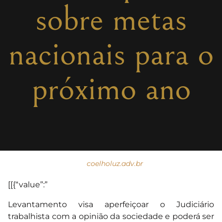
sobre metas
nacionais para o
próximo ano
coelholuz.adv.br
[[{“value”:”
Levantamento visa aperfeiçoar o Judiciário
trabalhista com a opinião da sociedade e poderá ser