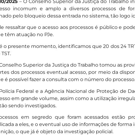
/10/2025
– O Conselho Superior da Justiça do Trabalho 
esso incomum e amplo a diversos processos de for
nado pelo bloqueio dessa entrada no sistema, tão logo i
le ressaltar que o acesso aos processos é público e pod
e têm atuação no PJe.
é o presente momento, identificamos que 20 dos 24 TR
 TST.
Conselho Superior da Justiça do Trabalho tomou as provi
rtes dos processos eventual acesso, por meio da dispon
e é possível fazer a consulta com o número do processo
Polícia Federal e a Agência Nacional de Proteção de D
esso em grande volume, assim como a utilização irregula
tão sendo investigados.
ocessos em segredo que foram acessados estão prot
licada a eles, e o eventual uso de informações de forma
nição, o que já é objeto da investigação policial.