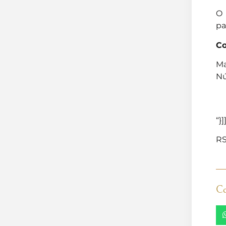
O 
pa
Co
Ma
Nú
“}]
RS
Co