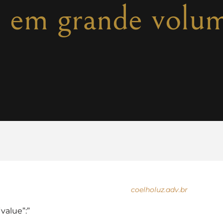
s em grande volu
coelholuz.adv.br
“value”:”