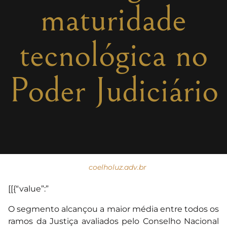
maturidade
tecnológica no
Poder Judiciário
coelholuz.adv.br
[[{“value”:”
O segmento alcançou a maior média entre todos os
ramos da Justiça avaliados pelo Conselho Nacional