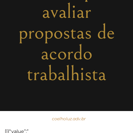
avaliar
propostas de
acordo
trabalhista
coelholuz.adv.br
[[{“value”:”