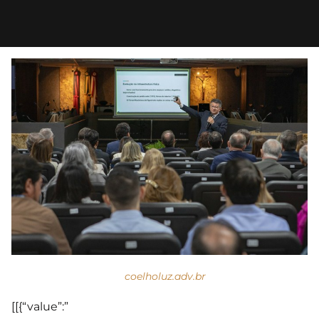
coelholuz.adv.br
[[{“value”:”