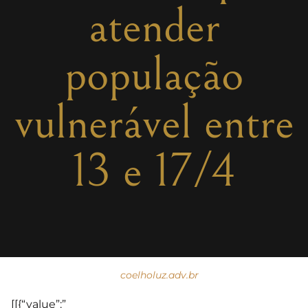
atender
população
vulnerável entre
13 e 17/4
coelholuz.adv.br
[[{“value”:”