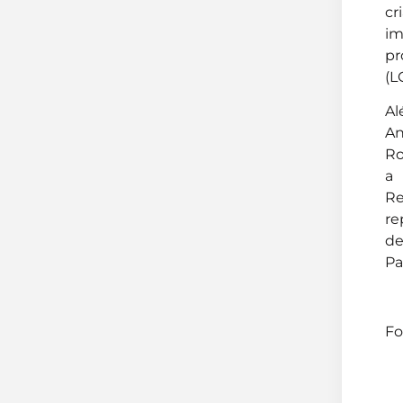
cr
im
pr
(L
Al
An
Ro
a 
Re
re
de
Pa
Fo