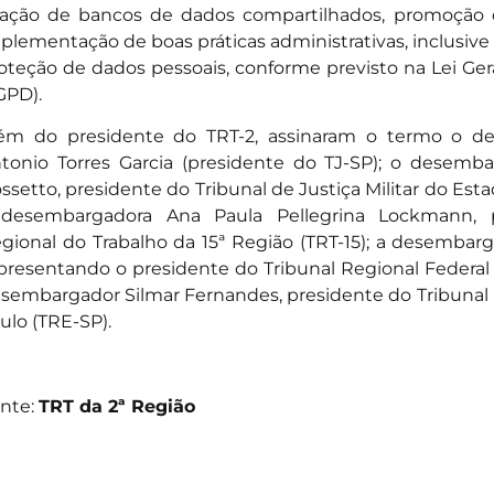
iação de bancos de dados compartilhados, promoção 
plementação de boas práticas administrativas, inclusiv
oteção de dados pessoais, conforme previsto na Lei Ge
GPD).
ém do presidente do TRT-2, assinaram o termo o d
tonio Torres Garcia (presidente do TJ-SP); o desemba
ssetto, presidente do Tribunal de Justiça Militar do Est
desembargadora Ana Paula Pellegrina Lockmann, p
gional do Trabalho da 15ª Região (TRT-15); a desembar
presentando o presidente do Tribunal Regional Federal d
sembargador Silmar Fernandes, presidente do Tribunal R
ulo (TRE-SP).
nte:
TRT da 2ª Região