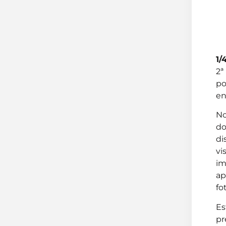
1/
2ª
po
en
No
do
di
vi
im
ap
fo
Es
pr