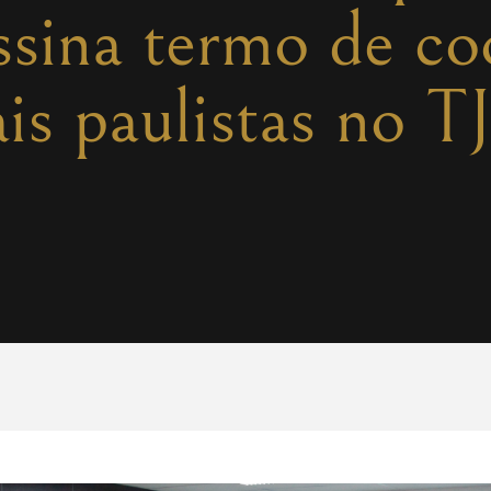
sina termo de co
is paulistas no T