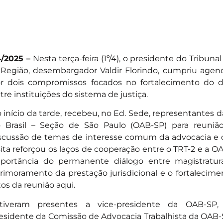
4/2025 –
Nesta terça-feira (1º/4), o presidente do Tribun
 Região, desembargador Valdir Florindo, cumpriu agen
r dois compromissos focados no fortalecimento do d
tre instituições do sistema de justiça.
 início da tarde, recebeu, no Ed. Sede, representante
 Brasil – Seção de São Paulo (OAB-SP) para reunião
scussão de temas de interesse comum da advocacia e d
sita reforçou os laços de cooperação entre o TRT-2 e a O
portância do permanente diálogo entre magistratur
rimoramento da prestação jurisdicional e o fortalecime
tos da reunião aqui.
tiveram presentes a vice-presidente da OAB-SP,
esidente da Comissão de Advocacia Trabalhista da OAB-SP