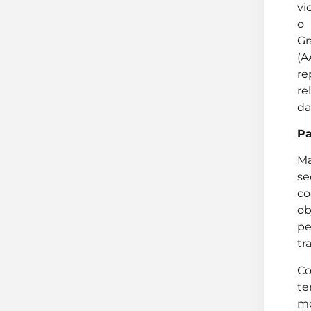
vi
o 
Gr
(A
re
re
da
Pa
Ma
se
co
ob
pe
tr
Co
te
mo