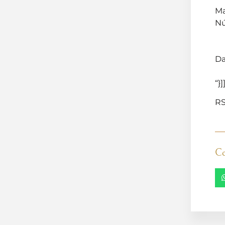
Ma
Nú
Da
“}]
RS
Co