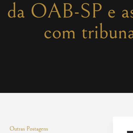
da OAB-SP e as
com tribuna
Outras Postagens