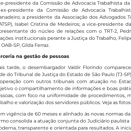
ce-presidente da Comissão de Advocacia Trabalhista da 
ex-presidente da Comissão de Advocacia Trabalhis
anadeiro; a presidente da Associação dos Advogados T
ATSP), Isabel Cristina de Medeiros; a vice-presidente d
presentante do núcleo de relações com o TRT-2, Pedro
lações institucionais perante a Justiça do Trabalho, Felip
 OAB-SP, Gilda Ferraz.
rceria na gestão de pessoas
is tarde, o desembargador Valdir Florindo compareceu
de do Tribunal de Justiça do Estado de São Paulo (TJ-SP
operação com outros tribunais com atuação no Est
jetivo o compartilhamento de informações e boas práti
ssoas, com foco na uniformidade de procedimentos, 
abalho e valorização dos servidores públicos.
Veja as foto
m vigência de 60 meses e alinhado às novas normas da 
rmo consolida a atuação conjunta do Judiciário paulist
derna, transparente e orientada para resultados. A inici