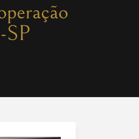
operação
J-SP