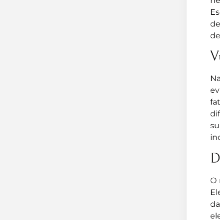
ne
Es
de
de
V
Na
ev
fa
di
su
in
D
O 
El
da
el