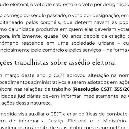
aude eleitoral, o voto de cabresto e o voto por designaçã
o começo do século passado, o voto por designação, em 
pitaneado pelos coronéis, que determinavam às po
rno da unidade produtiva em quem elas deveriam votar 
gora, infelizmente, quase 100 anos depois da criação da
enômeno reacende em uma sociedade urbana – cu
incipalmente pelo comércio e pelos serviços –, na forma d
ções trabalhistas sobre assédio eleitoral
 março deste ano, o CSJT aprovou alteração na no
ocedimentos administrativos a serem adotados em açõe
eitoral nas relações de trabalho (
Resolução CSJT 355/2
idades judiciárias devem informar imediatamente ao
 ações dessa natureza.
medida visa auxiliar o CSJT a criar políticas de combate
ém de informar a Justiça Eleitoral e o Ministéri
ovidências no âmbito de suas atribuições e competência