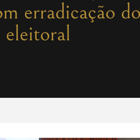
m erradicação do
eleitoral