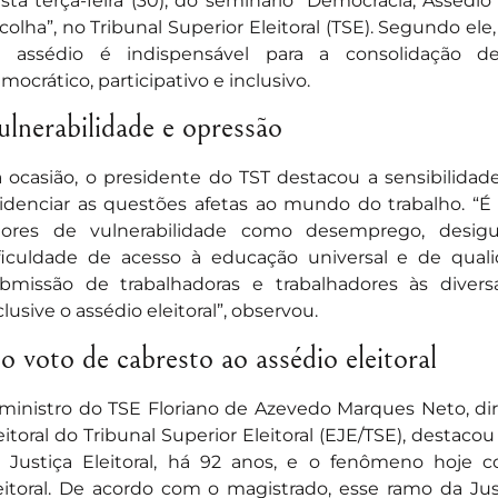
sta terça-feira (30), do seminário “Democracia, Assédio
colha”, no Tribunal Superior Eleitoral (TSE). Segundo ele
 assédio é indispensável para a consolidação d
mocrático, participativo e inclusivo.
ulnerabilidade e opressão
 ocasião, o presidente do TST destacou a sensibilidade
idenciar as questões afetas ao mundo do trabalho. “É
tores de vulnerabilidade como desemprego, desigua
ficuldade de acesso à educação universal e de qual
bmissão de trabalhadoras e trabalhadores às divers
clusive o assédio eleitoral”, observou.
o voto de cabresto ao assédio eleitoral
ministro do TSE Floriano de Azevedo Marques Neto, dire
eitoral do Tribunal Superior Eleitoral (EJE/TSE), destacou
 Justiça Eleitoral, há 92 anos, e o fenômeno hoje 
eitoral. De acordo com o magistrado, esse ramo da Just