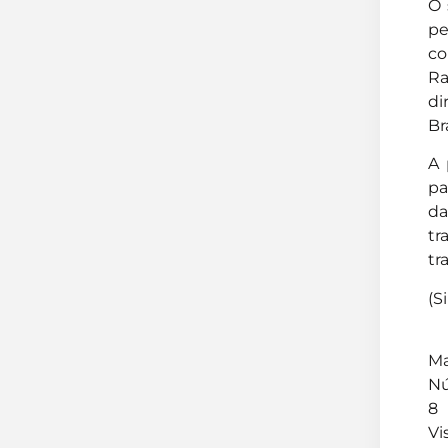
O 
pe
co
Ra
di
Br
A 
pa
da
tr
tr
(S
Ma
Nú
8
Vi