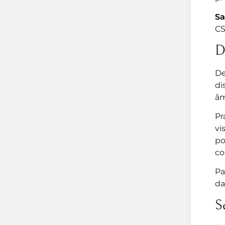
Sa
CS
D
D
di
âm
Pr
vi
po
co
Pa
da
S