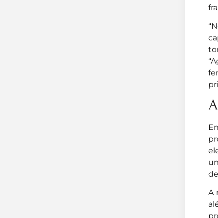
fr
“N
ca
to
“A
f
pr
A
Em
pr
el
un
de
A 
al
pr