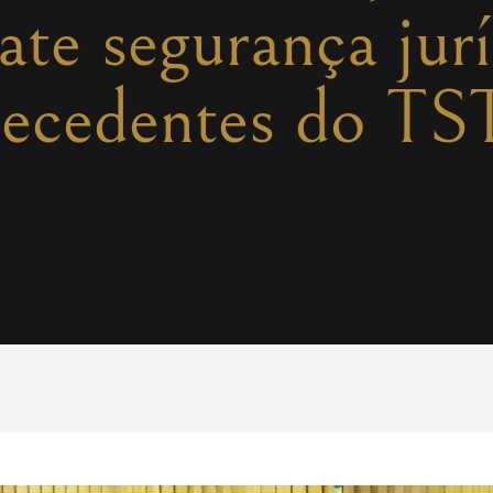
te segurança jurí
recedentes do TS