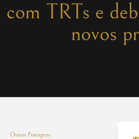
com TRTs e deba
novos p
Outras Postagens