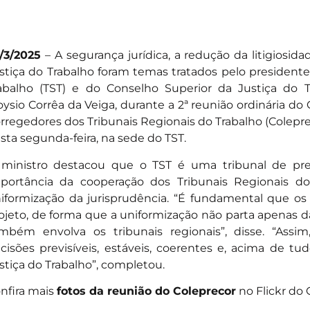
/3/2025
– A segurança jurídica, a redução da litigiosid
stiça do Trabalho foram temas tratados pelo presidente
abalho (TST) e do Conselho Superior da Justiça do Tr
oysio Corrêa da Veiga, durante a 2ª reunião ordinária do
rregedores dos Tribunais Regionais do Trabalho (Colepre
sta segunda-feira, na sede do TST.
ministro destacou que o TST é uma tribunal de pre
portância da cooperação dos Tribunais Regionais do
iformização da jurisprudência. “É fundamental que o
ojeto, de forma que a uniformização não parta apenas da
mbém envolva os tribunais regionais”, disse. “Assim,
cisões previsíveis, estáveis, coerentes e, acima de t
stiça do Trabalho”, completou.
nfira mais
fotos da reunião do Coleprecor
no Flickr do 