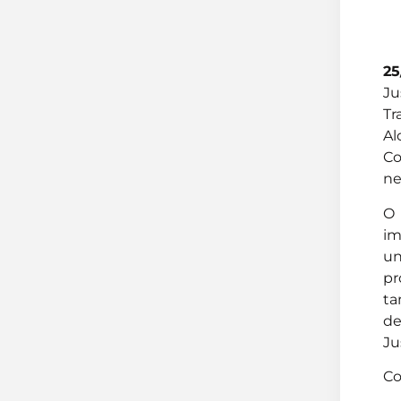
25
Ju
Tr
Al
Co
ne
O 
im
un
pr
ta
de
Ju
Co