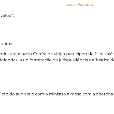
coelholuz.adv.br
“value”:”
primir
ministro Aloysio Corrêa da Veiga participou da 2ª reuniã
defendeu a uniformização da jurisprudência na Justiça d