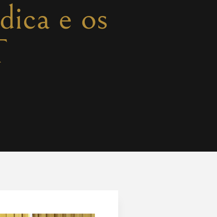
dica e os
T