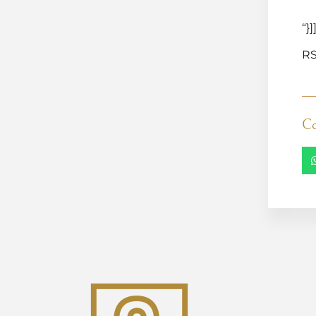
“}]
RS
Co