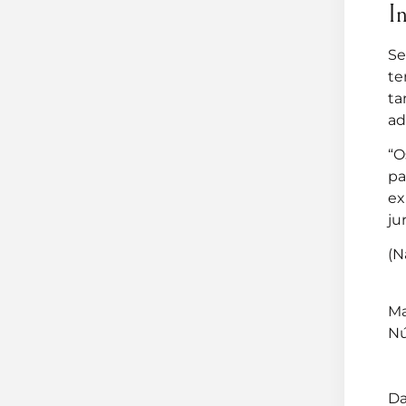
I
Se
te
ta
ad
“O
pa
ex
ju
(N
Ma
Nú
Da