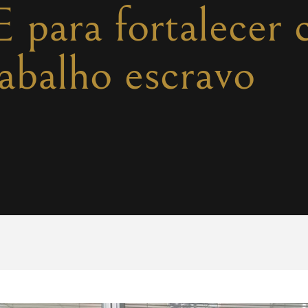
 para fortalecer
rabalho escravo