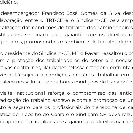
diciário.
desembargador Francisco José Gomes da Silva dest
laboração entre o TRT-CE e o Sindicam-CE para ampl
scalização das condições de trabalho dos caminhoneiro
stituições se unam para garantir que os direitos d
speitados, promovendo um ambiente de trabalho digno e
 o presidente do Sindicam-CE, Mírio Pavan, ressaltou o
m a proteção dos trabalhadores do setor e a neces
etivas contra irregularidades. “Nossa categoria enfrenta 
zes está sujeita a condições precárias. Trabalhar e
rtalece nossa luta por melhores condições de trabalho”, 
visita institucional reforça o compromisso das ent
radicação do trabalho escravo e com a promoção de u
sto e seguro para os profissionais do transporte de ca
stiça do Trabalho do Ceará e o Sindicam-CE deve resu
ra aprimorar a fiscalização e a garantia de direitos na cate