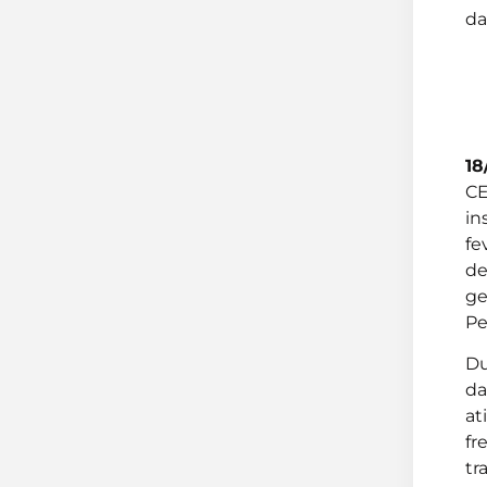
da
18
CE
in
fe
de
ge
Pe
Du
da
a
fr
tr