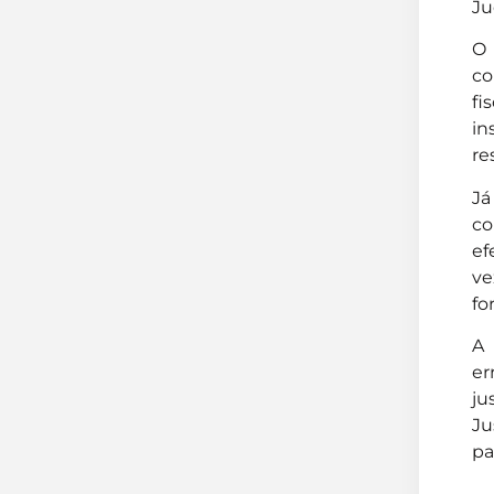
Ju
O 
co
fi
in
re
Já
co
ef
ve
fo
A 
er
ju
Ju
pa