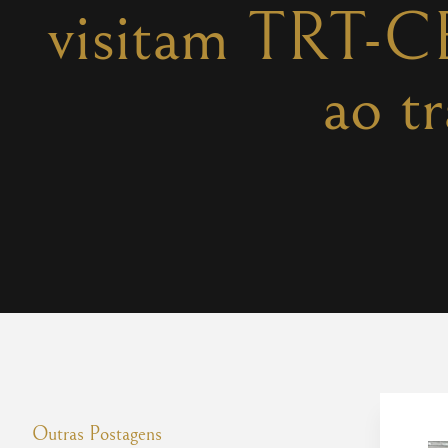
visitam TRT-CE
ao t
Outras Postagens