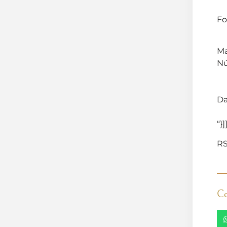
Fo
Ma
Nú
Da
“}]
RS
Co