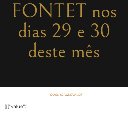
FONTET nos
dias 29 e 30
deste mês
coelholuz.adv.br
[[{“value”:”