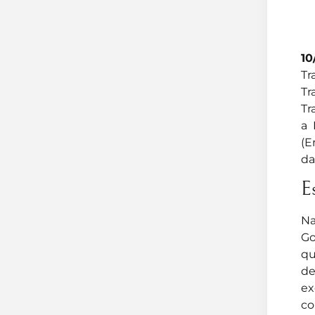
10
Tr
Tr
Tr
a 
(E
da
E
Na
Go
qu
de
ex
co