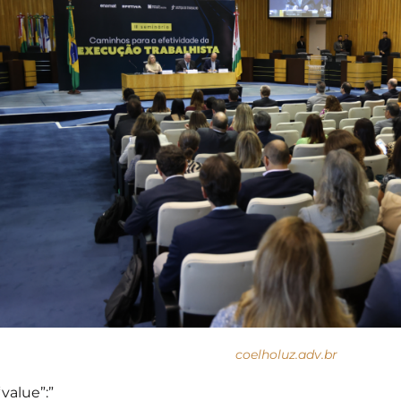
coelholuz.adv.br
“value”:”