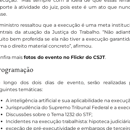
ecução. “Mas sempre com a ideia de que essas fer
porte à atividade do juiz, pois este é um ato que nun
sse.
ministro ressaltou que a execução é uma meta instituc
ntrais da atuação da Justiça do Trabalho. “Não adian
ito bem proferida se ela não tiver a execução garantid
rna o direito material concreto”, afirmou.
nfira mais
fotos do evento no Flickr do CSJT
.
rogramação
 longo dos dois dias de evento, serão realizadas 
guintes temáticas:
A inteligência artificial e sua aplicabilidade na execuçã
Jurisprudência do Supremo Tribunal Federal e a execu
Discussões sobre o Tema 1232 do STF;
Incidentes na execução trabalhista: hipoteca judiciári
exceção de pré-executividade e embargos de terceiros