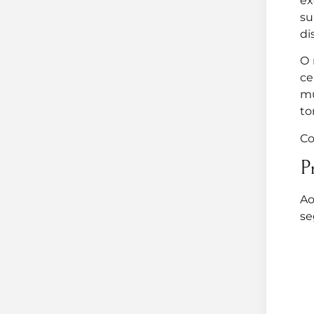
ex
su
di
O 
ce
mu
to
Co
P
Ao
se