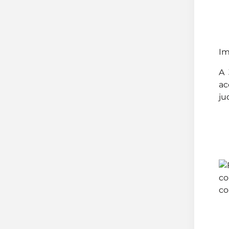
Im
A 
ac
ju