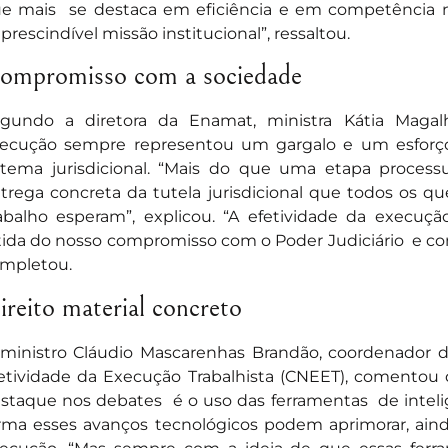
e mais se destaca em eficiência e em competência
prescindível missão institucional”, ressaltou.
ompromisso com a sociedade
gundo a diretora da Enamat, ministra Kátia Magal
ecução sempre representou um gargalo e um esforç
stema jurisdicional. “Mais do que uma etapa proce
trega concreta da tutela jurisdicional que todos os q
abalho esperam”, explicou. “A efetividade da execu
tida do nosso compromisso com o Poder Judiciário e com 
mpletou.
ireito material concreto
ministro Cláudio Mascarenhas Brandão, coordenador 
etividade da Execução Trabalhista (CNEET), coment
staque nos debates é o uso das ferramentas de inteligê
rma esses avanços tecnológicos podem aprimorar, aind