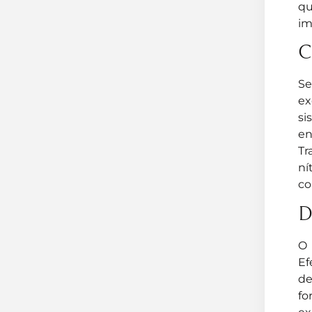
qu
im
C
Se
ex
si
en
Tr
ní
co
D
O 
Ef
de
fo