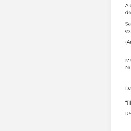
Al
de
Sa
ex
(A
Ma
Nú
Da
“}]
RS