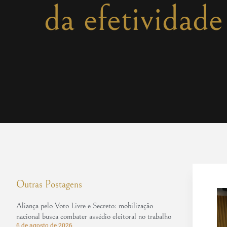
da efetividade
Outras Postagens
Aliança pelo Voto Livre e Secreto: mobilização
nacional busca combater assédio eleitoral no trabalho
6 de agosto de 2026