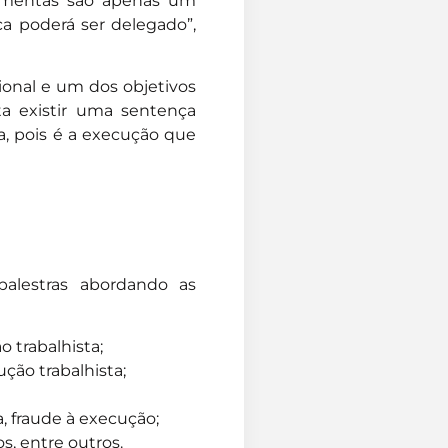
ramentas são apenas um
ca poderá ser delegado”,
ional e um dos objetivos
ta existir uma sentença
a, pois é a execução que
palestras abordando as
o trabalhista;
ção trabalhista;
a, fraude à execução;
, entre outros.