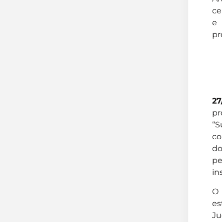
ce
e 
pr
27
pr
“S
co
do
pe
in
O 
es
Ju