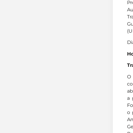
Pr
Au
Tr
Gu
(U
Di
Ho
Tr
O 
co
ab
a 
Fo
o 
Am
Ge