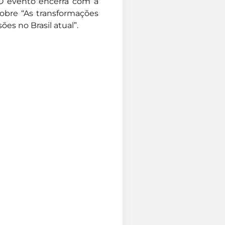
 O evento encerra com a
sobre “As transformações
es no Brasil atual”.