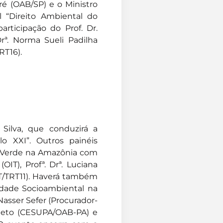
aré (OAB/SP) e o Ministro
l “Direito Ambiental do
rticipação do Prof. Dr.
Drª. Norma Sueli Padilha
RT16).
Silva, que conduzirá a
o XXI”. Outros painéis
a Verde na Amazônia com
OIT), Profª. Drª. Luciana
T/TRT11). Haverá também
lidade Socioambiental na
asser Sefer (Procurador-
 Neto (CESUPA/OAB-PA) e