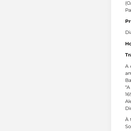
(O
Pa
P
Di
Ho
Tr
A 
am
Ba
“A
16
Al
Di
À 
So