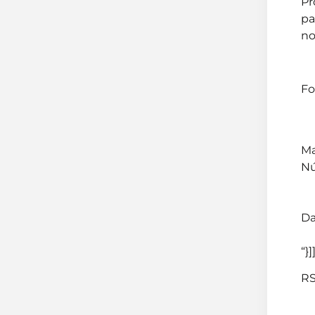
Pr
pa
no
Fo
Ma
Nú
Da
“}]
RS