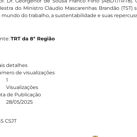
of. Dr. Georgenor de Sousa Franco Filho (ABDT/TRT8).
lestra do Ministro Cláudio Mascarenhas Brandão (TST) 
 mundo do trabalho, a sustentabilidade e suas repercussõ
nte:
TRT da 8ª Região
is detalhes
mero de visualizações
1
Visualizações
ta de Publicação
28/05/2025
]
S CSJT