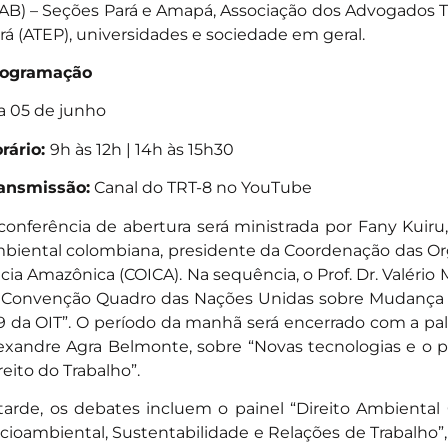
AB) – Seções Pará e Amapá, Associação dos Advogados T
rá (ATEP), universidades e sociedade em geral.
rogramação
a 05 de junho
rário:
9h às 12h | 14h às 15h30
ansmissão:
Canal do TRT-8 no YouTube
conferência de abertura será ministrada por Fany Kuiru, 
biental colombiana, presidente da Coordenação das Or
cia Amazônica (COICA). Na sequência, o Prof. Dr. Valério
 Convenção Quadro das Nações Unidas sobre Mudança 
9 da OIT”. O período da manhã será encerrado com a pale
exandre Agra Belmonte, sobre “Novas tecnologias e o
reito do Trabalho”.
tarde, os debates incluem o painel “Direito Ambienta
cioambiental, Sustentabilidade e Relações de Trabalho”