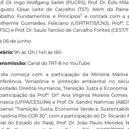
of. Dr. Ingo Wolfgang Sarlet (PUCRS), Prof. Dr. Édis Mil
gusto César Leite de Carvalho (TST). Além do Paine
abalho: Fundamentos e Princípios” e contará com a pa
ilherme Guimarães Feliciano (USP/TRT15/CNJ), Profª. 
FSC) e Prof. Dr. Saulo Tarcísio de Carvalho Fontes (CEST/T
a 06 de junho
rário:
9h às 12h | 14h às 16h
ansmissão:
Canal do TRT-8 no YouTube
dia começa com a participação da Ministra Marina 
nferência “Amazônia e proteção ambiental no sécul
ordarão Direitos Humanos, Transição Justa e Economi
participação da Profª. Drª. Ana Virgínia Moreira Gomes (
nseca (UFPA/CESUPA) e Prof. Dr. Sandro Nahmias (ABD
painel “Transição Justa, Economia Verde e Sustentabi
azônia Pós-COP 30”, com a participação do Dr. Ricardo N
ral do Estado do Pará), Prof. Dr. João Paulo Mendes