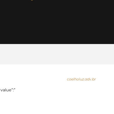
coelholuz.adv.br
“value”:”