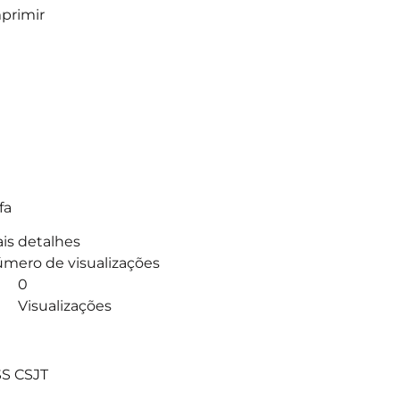
primir
fa
is detalhes
mero de visualizações
0
Visualizações
]
S CSJT