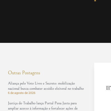
Outras Postagens
Aliança pelo Voto Livre e Secreto: mobilização
[[{
nacional busca combater assédio eleitoral no trabalho
6 de agosto de 2026
Justiça do Trabalho lança Portal Pena Justa para
ampliar acesso à informação e fortalecer ações de