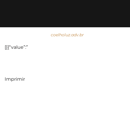
coelholuz.adv.br
[[{“value”:”
Imprimir