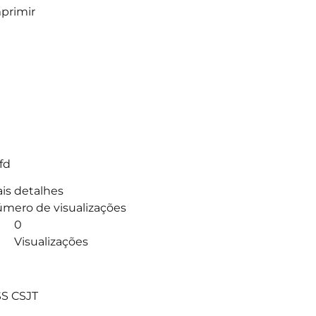
primir
fd
is detalhes
mero de visualizações
0
Visualizações
]
S CSJT