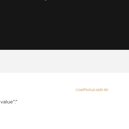
coelholuz.adv.br
“value”:”