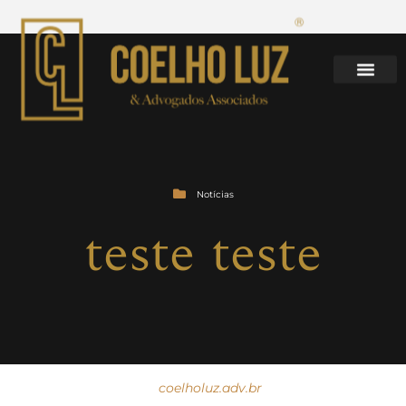
Notícias
teste teste
coelholuz.adv.br