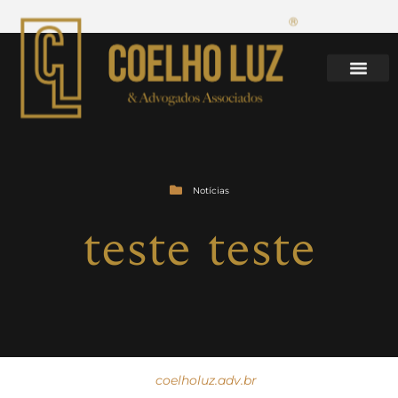
Notícias
teste teste
coelholuz.adv.br