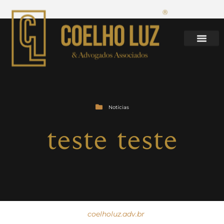
Notícias
teste teste
coelholuz.adv.br