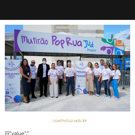
coelholuz.adv.br
[[{“value”:”