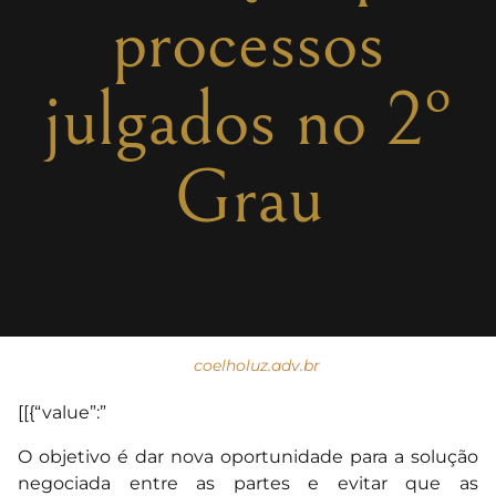
processos
julgados no 2º
Grau
coelholuz.adv.br
[[{“value”:”
O objetivo é dar nova oportunidade para a solução
negociada entre as partes e evitar que as