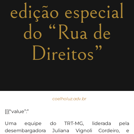
edição especial
do “Rua de
Direitos”
coelholuz.adv.br
[[{“value”:”
Uma equipe do TRT-MG, liderada pela
desembargadora Juliana Vignoli Cordeiro, e