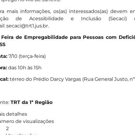
ra mais informações, os(as) interessados(as) devem 
eção de Acessibilidade e Inclusão (Secaci
il:
secaci@trt1.jus.br
.
 Feira de Empregabilidade para Pessoas com Deficiê
SS
ta:
7/10 (terça-feira)
ra:
das 10h às 15h
cal:
térreo do Prédio Darcy Vargas (Rua General Justo, nº
nte:
TRT da 1ª Região
is detalhes
mero de visualizações
2