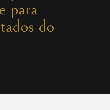
e para
itados do