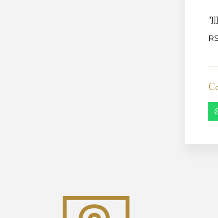
“}]
RS
Co