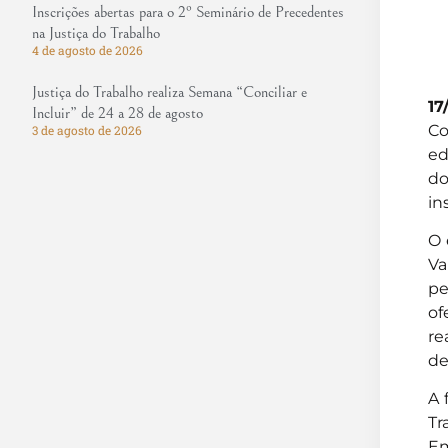
Inscrições abertas para o 2º Seminário de Precedentes
na Justiça do Trabalho
4 de agosto de 2026
Justiça do Trabalho realiza Semana “Conciliar e
17
Incluir” de 24 a 28 de agosto
Co
3 de agosto de 2026
ed
do
in
O 
Va
pe
of
re
de
A 
Tr
Em