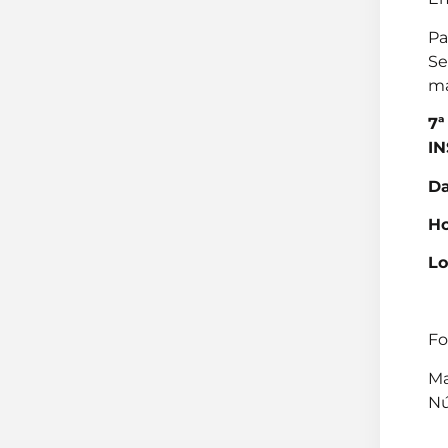
Pa
S
ma
7ª
IN
Da
Ho
Lo
Fo
Ma
Nú