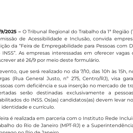
/9/2025 –
O Tribunal Regional do Trabalho da 1ª Região 
missão de Acessibilidade e Inclusão, convida empres
ição da “Feira de Empregabilidade para Pessoas com De
 INSS”. As empresas interessadas em oferecer vaga
screver até 26/9 por meio deste formulário
.
evento, que será realizado no dia 7/10, das 10h às 15h, 
rgas (Rua General Justo, nº 275, Centro/RJ), visa gara
ssoas com deficiência e sua inserção no mercado de tr
ertadas serão destinadas exclusivamente a pessoa
abilitados do INSS. Os(as) candidatos(as) devem levar n
 identidade e currículo.
feira é realizada em parceria com o Instituto Rede Inclui
abalho do Rio de Janeiro (MPT-RJ) e a Superintendênci
prego no Rio de Janeiro.