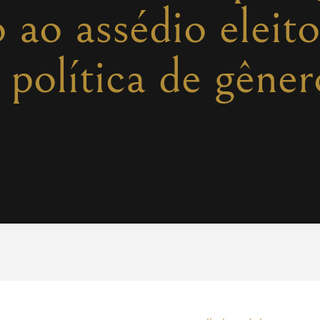
ao assédio eleito
 política de gêner