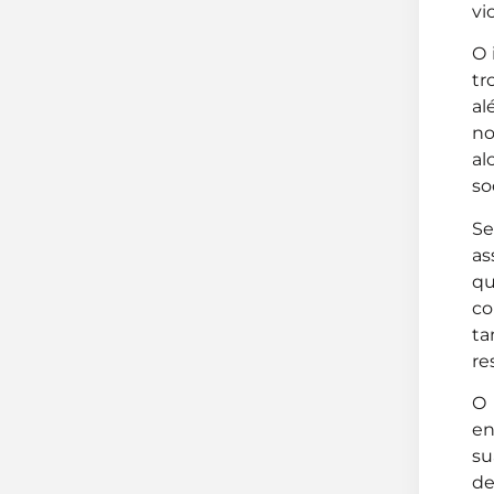
vi
O 
tr
al
no
al
so
Se
as
qu
co
ta
re
O 
en
su
de