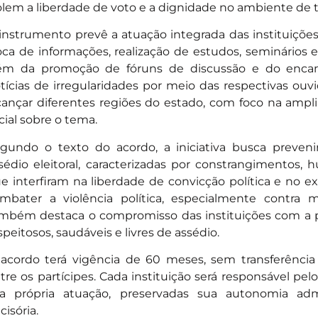
olem a liberdade de voto e a dignidade no ambiente de t
instrumento prevê a atuação integrada das instituições
oca de informações, realização de estudos, seminários
ém da promoção de fóruns de discussão e do en
tícias de irregularidades por meio das respectivas ouvi
cançar diferentes regiões do estado, com foco na ampl
cial sobre o tema.
gundo o texto do acordo, a iniciativa busca prevenir
sédio eleitoral, caracterizadas por constrangimentos,
e interfiram na liberdade de convicção política e no ex
mbater a violência política, especialmente contra
mbém destaca o compromisso das instituições com a
speitosos, saudáveis e livres de assédio.
acordo terá vigência de 60 meses, sem transferência 
tre os partícipes. Cada instituição será responsável pe
a própria atuação, preservadas sua autonomia admin
cisória.