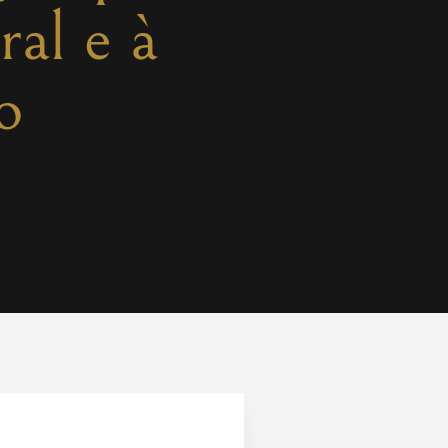
ral e à
o