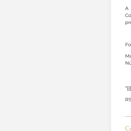
A 
Co
pr
Fo
Ma
Nú
“}]
RS
Co