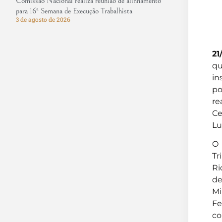
Comissão Nacional realiza reunião de alinhamento
para 16ª Semana de Execução Trabalhista
3 de agosto de 2026
21
qu
in
po
re
Ce
Lu
O 
Tr
Ri
de
Mi
Fe
co