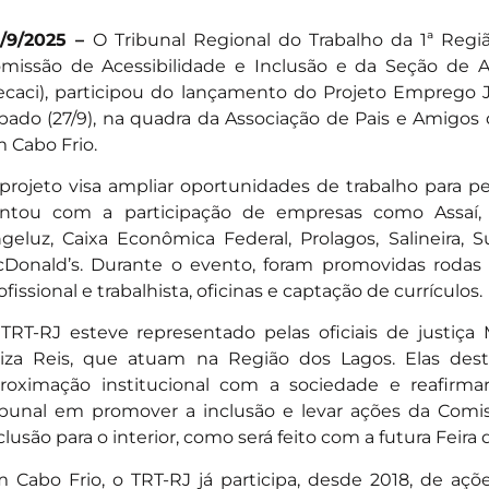
/9/2025 –
O Tribunal Regional do Trabalho da 1ª Regi
missão de Acessibilidade e Inclusão e da Seção de Ac
ecaci), participou do lançamento do Projeto Emprego Já
bado (27/9), na quadra da Associação de Pais e Amigos 
 Cabo Frio.
projeto visa ampliar oportunidades de trabalho para p
ntou com a participação de empresas como Assaí, 
geluz, Caixa Econômica Federal, Prolagos, Salineira, 
Donald’s. Durante o evento, foram promovidas rodas 
ofissional e trabalhista, oficinas e captação de currículos.
TRT-RJ esteve representado pelas oficiais de justiça 
iza Reis, que atuam na Região dos Lagos. Elas dest
roximação institucional com a sociedade e reafir
ibunal em promover a inclusão e levar ações da Comis
clusão para o interior, como será feito com a futura Feir
 Cabo Frio, o TRT-RJ já participa, desde 2018, de aç