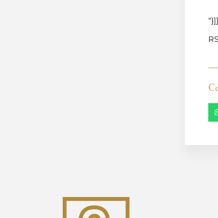
“}]
RS
Co