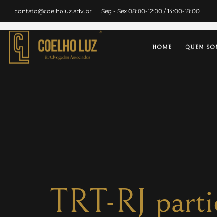
contato@coelholuz.adv.br
Seg - Sex 08:00-12:00 / 14:00-18:00
HOME
QUEM SO
TRT-RJ parti