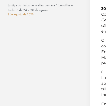
Justiça do Trabalho realiza Semana “Conciliar e
30
Incluir” de 24 a 28 de agosto
Co
3 de agosto de 2026
(S
sá
em
O 
co
En
Mc
pr
O 
Lu
ap
tr
In
Em