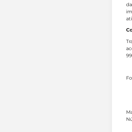
da
im
at
Co
Tr
ac
99
Fo
Ma
Nú