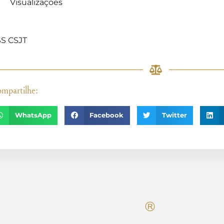
Visualizações
]
S CSJT
mpartilhe:
WhatsApp
Facebook
Twitter