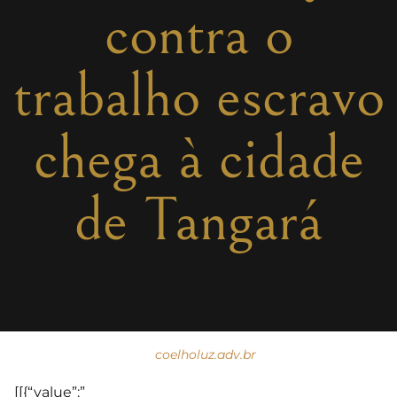
contra o
trabalho escravo
chega à cidade
de Tangará
coelholuz.adv.br
[[{“value”:”