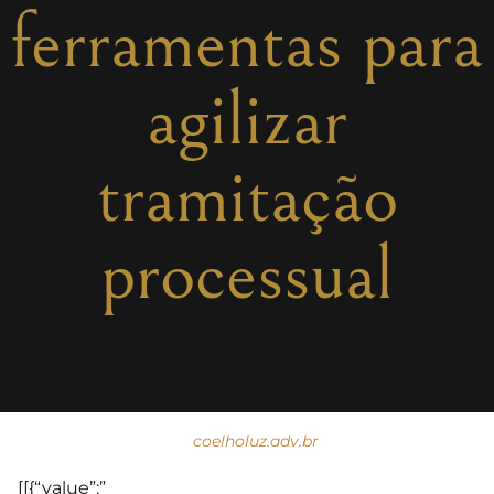
ferramentas para
agilizar
tramitação
processual
coelholuz.adv.br
[[{“value”:”