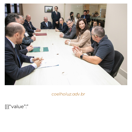
coelholuz.adv.br
[[{“value”:”