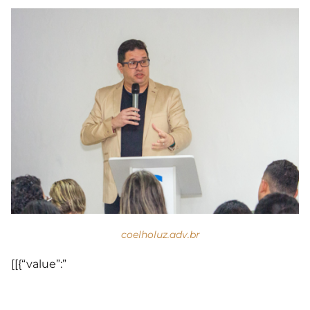
coelholuz.adv.br
[[{“value”:”