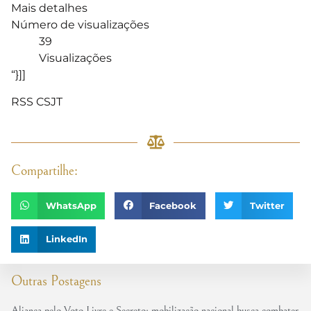
Mais detalhes
Número de visualizações
39
Visualizações
“}]]
RSS CSJT
Compartilhe:
WhatsApp
Facebook
Twitter
LinkedIn
Outras Postagens
Aliança pelo Voto Livre e Secreto: mobilização nacional busca combater